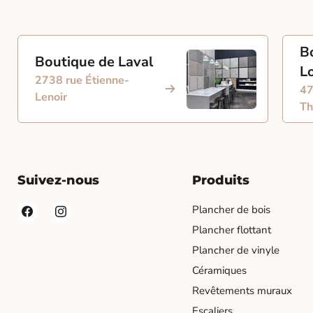
B
Boutique de Laval
L
2738 rue Étienne-
47
Lenoir
Th
Suivez-nous
Produits
Plancher de bois
Plancher flottant
Plancher de vinyle
Céramiques
Revêtements muraux
Escaliers