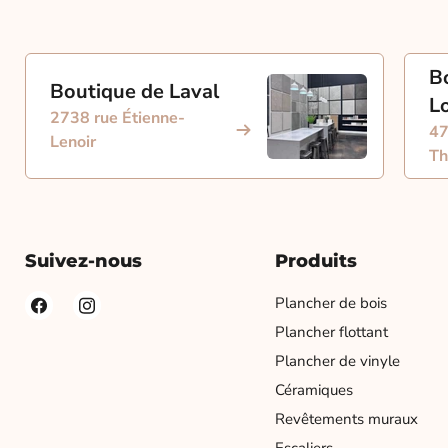
B
Boutique de Laval
L
2738 rue Étienne-
47
Lenoir
Th
Suivez-nous
Produits
Plancher de bois
Plancher flottant
Plancher de vinyle
Céramiques
Revêtements muraux