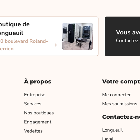
outique de
Vous ave
ongueuil
Contactez
0 boulevard Roland-
errien
À propos
Votre comp
Entreprise
Me connecter
Services
Mes soumissions
Nos boutiques
Contactez-n
Engagement
Longueuil
Vedettes
Laval