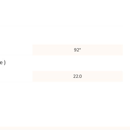
92"
e )
22.0