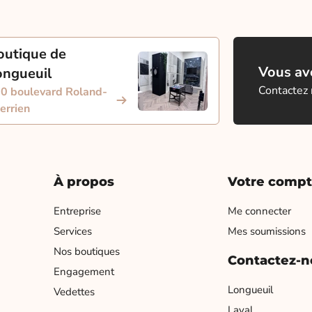
outique de
Vous ave
ongueuil
Contactez
0 boulevard Roland-
errien
À propos
Votre comp
Entreprise
Me connecter
Services
Mes soumissions
Nos boutiques
Contactez-n
Engagement
Longueuil
Vedettes
Laval