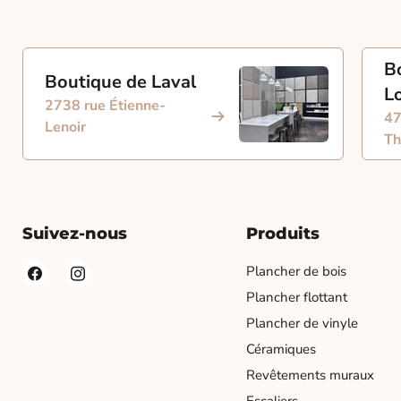
B
Boutique de Laval
L
2738 rue Étienne-
47
Lenoir
Th
Suivez-nous
Produits
Plancher de bois
Plancher flottant
Plancher de vinyle
Céramiques
Revêtements muraux