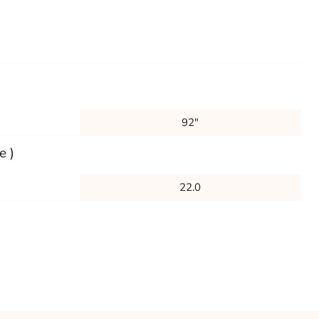
92"
e )
22.0