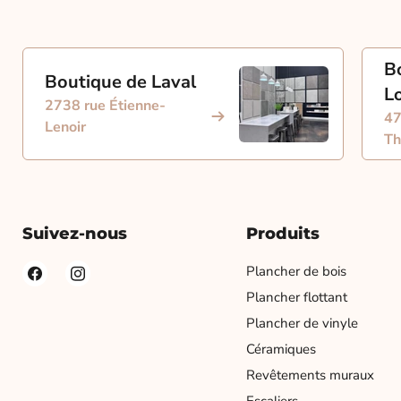
B
Boutique de Laval
L
2738 rue Étienne-
47
Lenoir
Th
Suivez-nous
Produits
Plancher de bois
Plancher flottant
Plancher de vinyle
Céramiques
Revêtements muraux