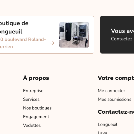
outique de
Vous ave
ongueuil
Contactez
0 boulevard Roland-
errien
À propos
Votre comp
Entreprise
Me connecter
Services
Mes soumissions
Nos boutiques
Contactez-n
Engagement
Longueuil
Vedettes
Laval