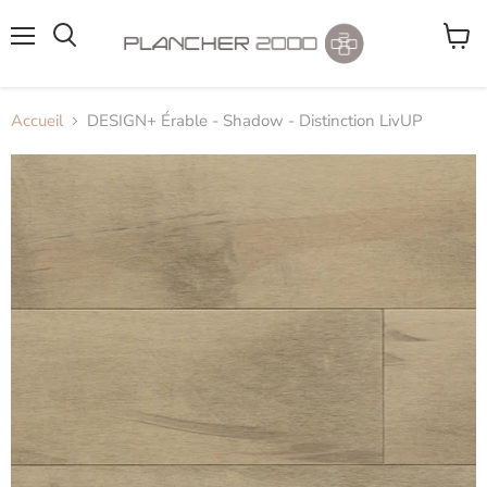
Menu
Voir
le
panier
Accueil
DESIGN+ Érable - Shadow - Distinction LivUP