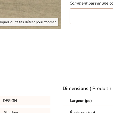
Comment passer une c
liquez ou faites défiler pour zoomer
Dimensions
( Produit )
DESIGN+
Largeur (po)
Shadow
Épaisseur (po)