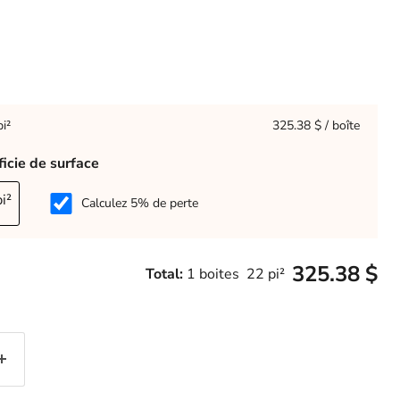
i²
325.38 $ / boîte
ficie de surface
pi²
Calculez 5% de perte
325.38 $
Total:
1
boites
22
pi²