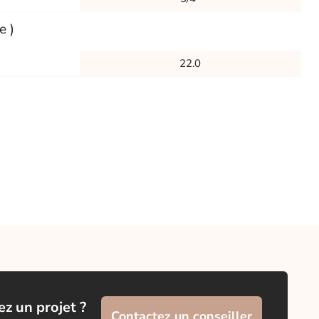
e )
22.0
z un projet ?
Contactez un conseiller