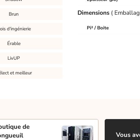
Dimensions
( Emballag
Brun
Pi² / Boite
ois d'ingénierie
Érable
LivUP
lect et meilleur
outique de
Vous ave
ongueuil