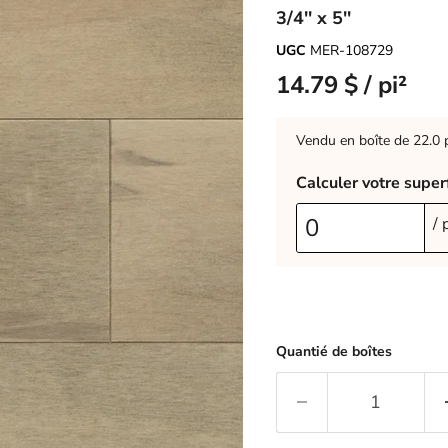
3/4'' x 5''
UGC
MER-108729
14.79 $ / pi²
Vendu en boîte de 22.0 p
Calculer votre super
/ 
Quantié de boîtes