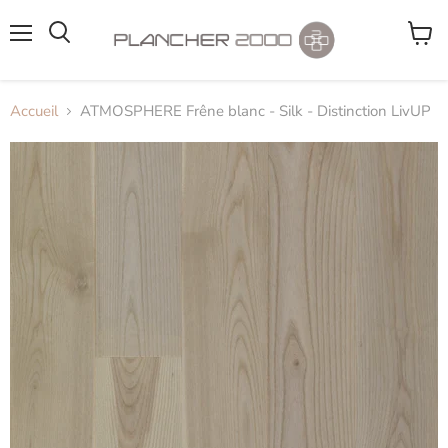
Menu
Voir
le
panier
Accueil
ATMOSPHERE Frêne blanc - Silk - Distinction LivUP