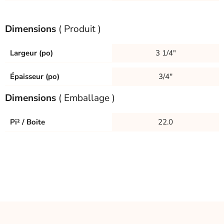
Dimensions
( Produit )
Largeur (po)
3 1/4"
Épaisseur (po)
3/4''
Dimensions
( Emballage )
Pi² / Boite
22.0