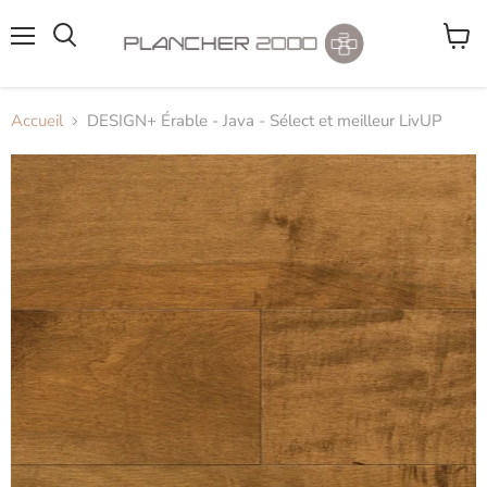
Menu
Voir
le
panier
Accueil
DESIGN+ Érable - Java - Sélect et meilleur LivUP