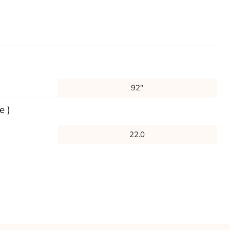
92"
e )
22.0