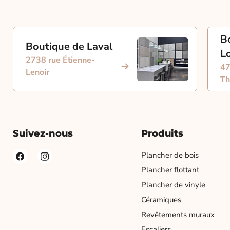
B
Boutique de Laval
L
2738 rue Étienne-
47
Lenoir
Th
Suivez-nous
Produits
Plancher de bois
Plancher flottant
Plancher de vinyle
Céramiques
Revêtements muraux
Escaliers